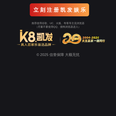
公司新闻
行业动态
热点新